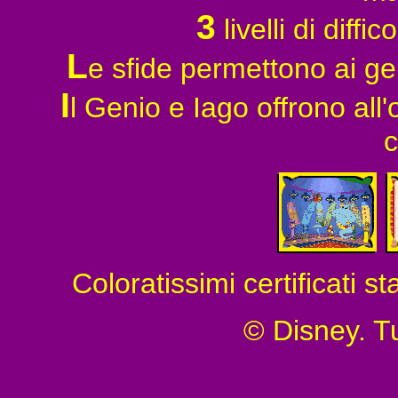
3
livelli di diffi
L
e sfide permettono ai gen
I
l Genio e Iago offrono all
c
Coloratissimi certificati st
© Disney. Tutt