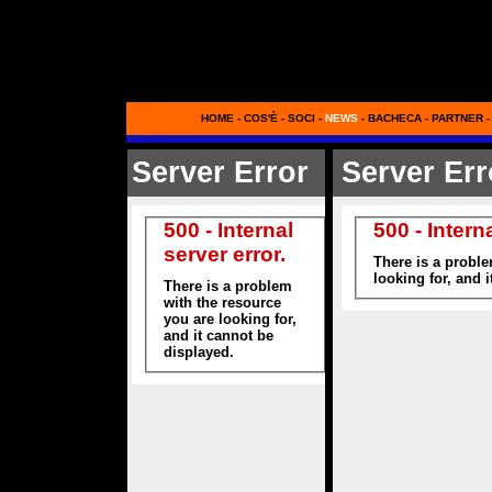
HOME
-
COS'È
-
SOCI
-
NEWS
-
BACHECA
-
PARTNER