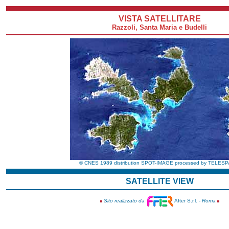
VISTA SATELLITARE
Razzoli, Santa Maria e Budelli
© CNES 1989 distribution SPOT-IMAGE processed by TELES
SATELLITE VIEW
Sito realizzato da
After S.r.l.
- Roma