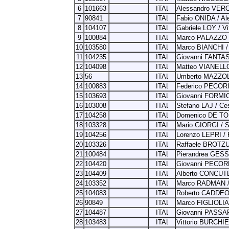
6
101663
Alessandro VER
7
90841
Fabio ONIDA / A
8
104107
Gabriele LOY / Vi
9
100884
Marco PALAZZO 
10
103580
Marco BIANCHI /
11
104235
Giovanni FANTA
12
104098
Matteo VIANELL
13
56
Umberto MAZZOL
14
100883
Federico PECOR
15
103693
Giovanni FORMI
16
103008
Stefano LAJ / C
17
104258
Domenico DE TO
18
103328
Mario GIORGI / 
19
104256
Lorenzo LEPRI /
20
103326
Raffaele BROTZU
21
100484
Pierandrea GESS
22
104420
Giovanni PECORE
23
104409
Alberto CONCUTE
24
103352
Marco RADMAN / 
25
104083
Roberto CADDEO
26
90849
Marco FIGLIOLI
27
104487
Giovanni PASSAR
28
103483
Vittorio BURCHIE