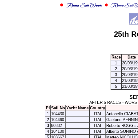
25th R
Race
Date
1
20/03/19
2
20/03/19
3
20/03/19
4
21/03/19
5
21/03/19
SE
AFTER 5 RACES - WORST
Pl
Sail No
Yacht Name
Country
1
104430
Antonello CIABAT
2
104460
Gaetano PENNIN
3
90832
Roberto ROGGE 
4
104100
Alberto SONINO 
5
103667
Matteo NICOLUC