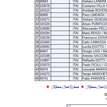
29
90843
Stefano LANDINI 
30
103678
Costanzo VILLA 
31
104110
Annibale BOVEN
32
90900
Piero LIMONTA /
33
104271
Stefano SENIGA
34
101526
Arturo PURIFIC
35
104085
Alessandro PELL
36
104284
Mario ROSSI / 
37
104236
Francesco GIOV
38
101660
Carlo CAMASSA 
39
100692
Lucilla EGITTO 
40
90847
Giorgio LAIS / M
41
103198
Antonio SACCON
42
104887
Raffaella DOTTI 
43
103570
Paolo FICILLI / 
44
95976
Leonardo MARAS
45
104272
Sergio MARCHETT
46
90741
Fabio PARADISI 