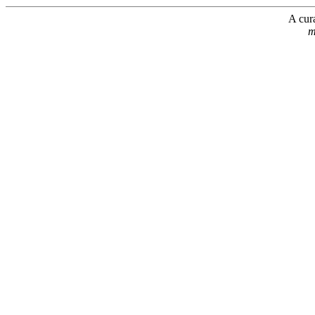
A cur
m