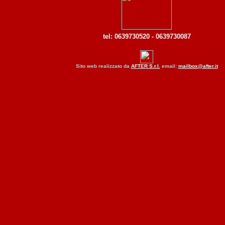
tel: 0639730520 - 0639730087
Sito web realizzato da
AFTER S.r.l.
email:
mailbox@after.it